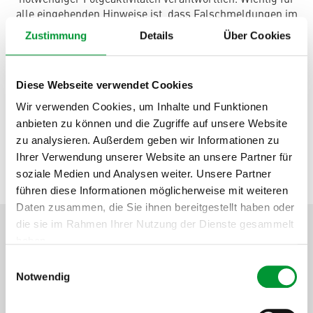
notwendiger Folgeaktivitäten verantwortlich. Wichtig für
alle eingehenden Hinweise ist, dass Falschmeldungen im
Einzelfall – je nach Schwere – ausdrücklich auch
Zustimmung
Details
Über Cookies
umfangreiche Sanktionen nach sich ziehen können.
Grundsätzlich gilt, dass andere interne Stellen bei
Diese Webseite verwendet Cookies
M&C
keinen Zugriff auf ggf. erfolgende Meldungen haben;
Wir verwenden Cookies, um Inhalte und Funktionen
sowohl die Unabhängigkeit der Beauftragten als auch die
Anonymität der Meldenden bleibt in jedem einzelnen Fall
anbieten zu können und die Zugriffe auf unsere Website
gewährleistet. Eine direkte offene Ansprache von ggf.
zu analysieren. Außerdem geben wir Informationen zu
bestehenden Problemen dieser Richtung bleibt jedoch
Ihrer Verwendung unserer Website an unsere Partner für
nach wie vor gegeben – und ebenso vertraulich.
soziale Medien und Analysen weiter. Unsere Partner
führen diese Informationen möglicherweise mit weiteren
Daten zusammen, die Sie ihnen bereitgestellt haben oder
die sie im Rahmen Ihrer Nutzung der Dienste gesammelt
Vertraulicher Meldeprozess
haben.
Einwilligungsauswahl
Datenschutzerklärung
.
Impressum
Notwendig