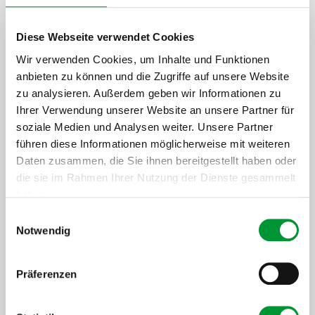
Next]
[ProductArea ProductConfigurator
Diese Webseite verwendet Cookies
OnlySpareParts]
Wir verwenden Cookies, um Inhalte und Funktionen
anbieten zu können und die Zugriffe auf unsere Website
zu analysieren. Außerdem geben wir Informationen zu
[ProductArea
Ihrer Verwendung unserer Website an unsere Partner für
ProductConfigurator
soziale Medien und Analysen weiter. Unsere Partner
führen diese Informationen möglicherweise mit weiteren
Step] 2:
Daten zusammen, die Sie ihnen bereitgestellt haben oder
[ProductArea ProductConfigurator
die sie im Rahmen Ihrer Nutzung der Dienste gesammelt
Headline StepTwo]
haben.
Einwilligungsauswahl
Datenschutzerklärung
.
Impressum
Notwendig
[ProductArea
ProductConfigurator
Präferenzen
Step] 3:
[ProductArea ProductConfigurator