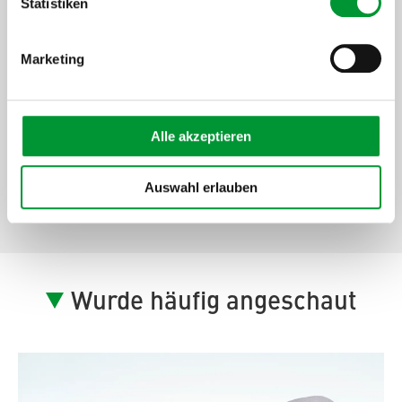
Statistiken
Headline StepThree]
Marketing
[ProductArea
ProductConfigurator
Step] 4:
Alle akzeptieren
[ProductArea ProductConfigurator
Headline StepFour]
Auswahl erlauben
Wurde häufig angeschaut