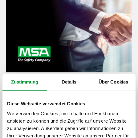
Zustimmung
Details
Über Cookies
M&C TechGroup wurde an MSA Safety verkauft, ein
weltweit führendes Unternehmen in der Entwicklung und
Herstellung von anspruchsvollen Sicherheitsprodukten,
Diese Webseite verwendet Cookies
‑technologien und ‑lösungen mit Sitz nördlich von
Wir verwenden Cookies, um Inhalte und Funktionen
Pittsburgh, Pennsylvania, USA. Der Übernahmeprozess
anbieten zu können und die Zugriffe auf unsere Website
wurde am 6. Mai 2025 erfolgreich abgeschlossen. Wir
zu analysieren. Außerdem geben wir Informationen zu
freuen uns nun auf unsere Zukunft mit MSA Safety und
Ihrer Verwendung unserer Website an unsere Partner für
sind zuversichtlich, dass diese Transaktion neue Chancen