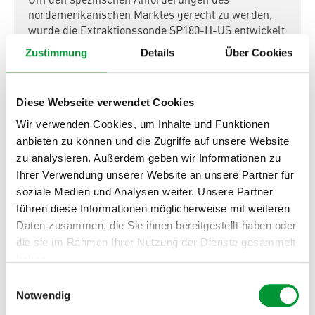
Um den spezifischen Anforderungen des
nordamerikanischen Marktes gerecht zu werden,
wurde die Extraktionssonde SP180-H-US entwickelt
und zertifiziert.
Zustimmung
Details
Über Cookies
Weiterlesen
Diese Webseite verwendet Cookies
Wir verwenden Cookies, um Inhalte und Funktionen
anbieten zu können und die Zugriffe auf unsere Website
zu analysieren. Außerdem geben wir Informationen zu
Ihrer Verwendung unserer Website an unsere Partner für
soziale Medien und Analysen weiter. Unsere Partner
führen diese Informationen möglicherweise mit weiteren
Daten zusammen, die Sie ihnen bereitgestellt haben oder
die sie im Rahmen Ihrer Nutzung der Dienste gesammelt
haben.
Einwilligungsauswahl
Datenschutzerklärung
.
Impressum
Notwendig