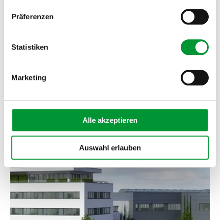
Präferenzen
13.08.2019
Beteiligungsaktivitäten
Statistiken
Die Unternehmensgruppe M&C hat sich Anfang
August 2019 an der WI.TEC-Sensorik GmbH in
Wesel beteiligt.
Marketing
Weiterlesen
Alle akzeptieren
Auswahl erlauben