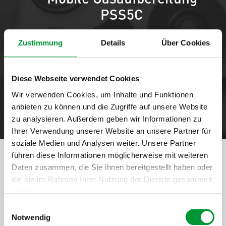
Mobile Gasaufbereitung
PSS5C
Zustimmung
Details
Über Cookies
Hier erhalten Sie einen Überblick über passende Optionen
& Ersatzteile
Diese Webseite verwendet Cookies
Wir verwenden Cookies, um Inhalte und Funktionen
Produktoptionen
anbieten zu können und die Zugriffe auf unsere Website
zu analysieren. Außerdem geben wir Informationen zu
Ihrer Verwendung unserer Website an unsere Partner für
soziale Medien und Analysen weiter. Unsere Partner
führen diese Informationen möglicherweise mit weiteren
Produkt in 4 Schritten
Daten zusammen, die Sie ihnen bereitgestellt haben oder
die sie im Rahmen Ihrer Nutzung der Dienste gesammelt
selbst zusammenstellen
haben.
Einwilligungsauswahl
Datenschutzerklärung
.
Impressum
Notwendig