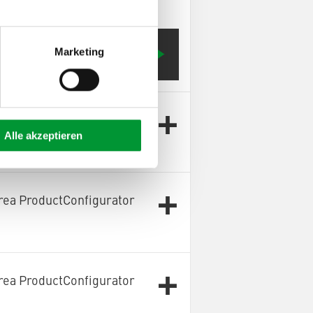
Marketing
Configurator OnlySpareParts]
rea ProductConfigurator
Alle akzeptieren
rea ProductConfigurator
rea ProductConfigurator