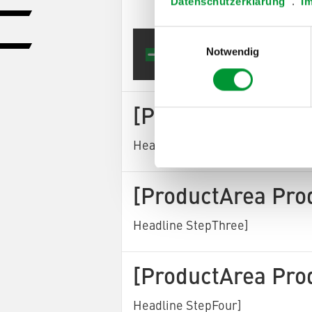
Datenschutzerklärung
.
I
Einwilligungsauswahl
[Produ
Notwendig
[ProductArea Pro
Headline StepTwo]
[ProductArea Pro
Headline StepThree]
[ProductArea Pro
Headline StepFour]