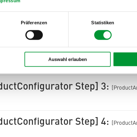
mpressum
ctArea ProductConfigurator
Präferenzen
Statistiken
[ProductArea Product
Next]
ductConfigurator Step] 2:
[ProductA
Auswahl erlauben
ductConfigurator Step] 3:
[ProductA
ductConfigurator Step] 4:
[ProductA