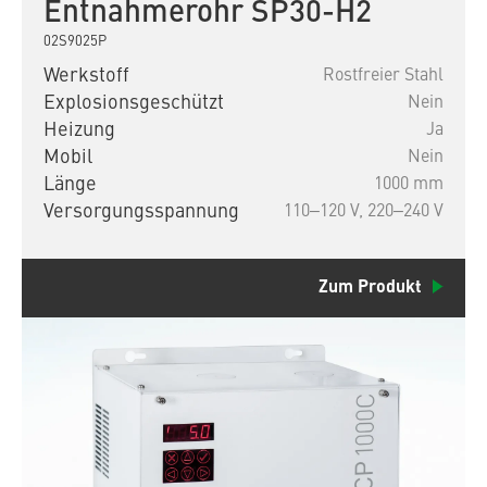
Entnahmerohr SP30-H2
02S9025P
Werkstoff
Rostfreier Stahl
Explosionsgeschützt
Nein
Heizung
Ja
Mobil
Nein
Länge
1000 mm
Versorgungsspannung
110‒120 V,
220‒240 V
Zum Produkt