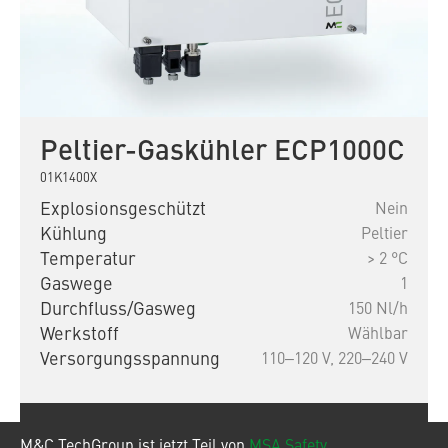
Peltier-Gaskühler ECP1000C
01K1400X
Explosionsgeschützt
Nein
Kühlung
Peltier
Temperatur
> 2 °C
Gaswege
1
Durchfluss/Gasweg
150 Nl/h
Werkstoff
Wählbar
Versorgungsspannung
110‒120 V,
220‒240 V
Zum Produkt
M&C TechGroup ist jetzt Teil von
MSA Safety.