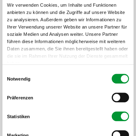
[ProductArea ProductConfigurator
Wir verwenden Cookies, um Inhalte und Funktionen
OnlySpareParts]
anbieten zu können und die Zugriffe auf unsere Website
zu analysieren. Außerdem geben wir Informationen zu
Ihrer Verwendung unserer Website an unsere Partner für
[ProductArea
soziale Medien und Analysen weiter. Unsere Partner
führen diese Informationen möglicherweise mit weiteren
ProductConfigurator
Daten zusammen, die Sie ihnen bereitgestellt haben oder
Step] 2:
die sie im Rahmen Ihrer Nutzung der Dienste gesammelt
haben.
[ProductArea ProductConfigurator
Headline StepTwo]
Einwilligungsauswahl
Datenschutzerklärung
.
Impressum
Notwendig
[ProductArea
Präferenzen
ProductConfigurator
Step] 3:
Statistiken
[ProductArea ProductConfigurator
Headline StepThree]
Marketing