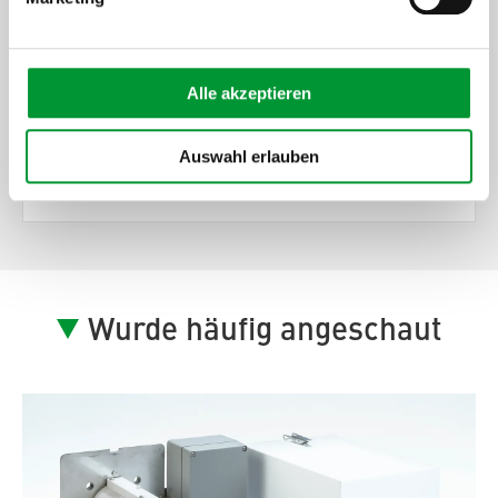
[ProductArea
ProductConfigurator
Alle akzeptieren
Step] 4:
Auswahl erlauben
[ProductArea ProductConfigurator
Headline StepFour]
Wurde häufig angeschaut