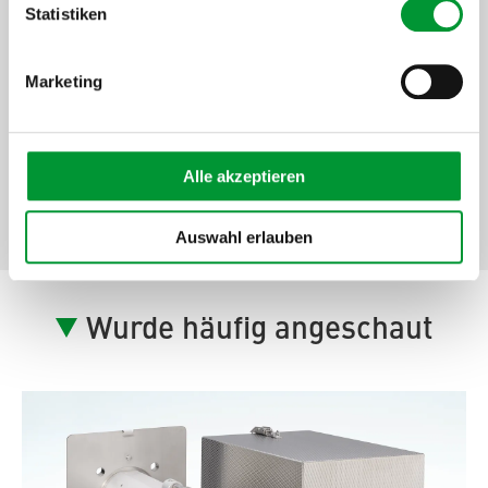
Statistiken
[ProductArea
Marketing
ProductConfigurator
Step] 4:
[ProductArea ProductConfigurator
Alle akzeptieren
Headline StepFour]
Auswahl erlauben
Wurde häufig angeschaut