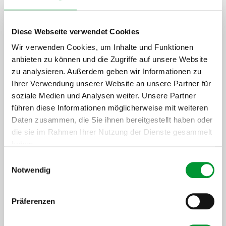
[ProductArea ProductConfigurator
OnlySpareParts]
Diese Webseite verwendet Cookies
Wir verwenden Cookies, um Inhalte und Funktionen
[ProductArea
anbieten zu können und die Zugriffe auf unsere Website
zu analysieren. Außerdem geben wir Informationen zu
ProductConfigurator
Ihrer Verwendung unserer Website an unsere Partner für
Step] 2:
soziale Medien und Analysen weiter. Unsere Partner
führen diese Informationen möglicherweise mit weiteren
[ProductArea ProductConfigurator
Headline StepTwo]
Daten zusammen, die Sie ihnen bereitgestellt haben oder
die sie im Rahmen Ihrer Nutzung der Dienste gesammelt
haben.
[ProductArea
Einwilligungsauswahl
Datenschutzerklärung
.
Impressum
ProductConfigurator
Notwendig
Step] 3:
Präferenzen
[ProductArea ProductConfigurator
Headline StepThree]