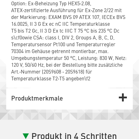
Option: Ex‑Beheizung Typ HEX5‑2.08,
ATEX‑zertifizierte Ausführung für Ex‑Zone 2/22 mit
der Markierung: EXAM BVS 09 ATEX 107, IECEx BVS
16.0025, II 3 G Ex ec nC IIC Temperaturklasse
T5 bis T2 Gc, II 3 D Ex tc IIIC T 75 °C bis 235 °C Dc
s\cf0owie CSA: class I, DIV 2, Groups A, B, C, D,
Temperatursensor Pt100 und Temperaturregler
70304 im Gehäuse getrennt montierbar, max.
Umgebungstemperatur 50 °C, Leistung: 830 W, Netz:
120 V, 50/60 Hz, bei der Bestellung bitte zusätzliche
Art.‑Nummer (20S9608 ‑ 20S9618) für
Temperaturklasse T2‑T5 angeben\f2
Produktmerkmale
Produkt in 4 Schritten